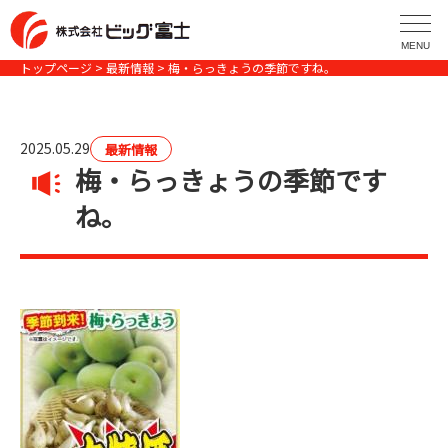
コ
ン
MENU
テ
トップページ
>
最新情報
> 梅・らっきょうの季節ですね。
ン
ツ
へ
2025.05.29
最新情報
ス
梅・らっきょうの季節です
キ
ね。
ッ
プ