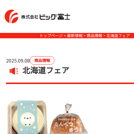
コ
ン
テ
ン
トップページ
>
最新情報
>
商品情報
> 北海道フェア
ツ
へ
ス
2025.09.08
商品情報
キ
北海道フェア
ッ
プ