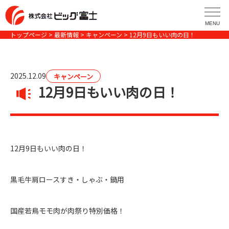
コ
ン
MENU
テ
トップページ
>
最新情報
>
キャンペーン
> 12月9日もいい肉の日！
ン
ツ
へ
2025.12.09
キャンペーン
ス
12月9日もいい肉の日！
キ
ッ
プ
12月9日もいい肉の日！
黒毛牛肩ロースすき・しゃぶ・鍋用
国産若鳥モモ肉が肉祭り特別価格！