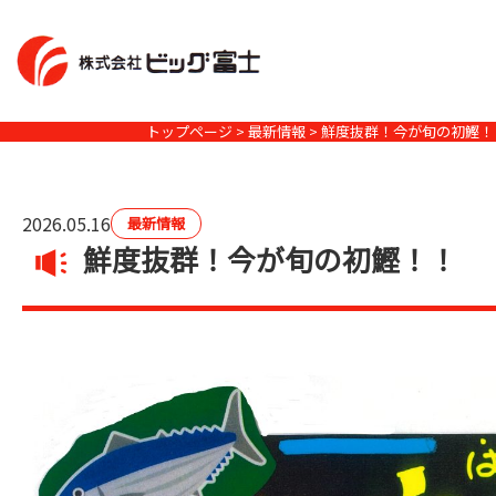
コ
ン
テ
ン
トップページ
>
最新情報
> 鮮度抜群！今が旬の初鰹！
ツ
へ
ス
2026.05.16
最新情報
キ
鮮度抜群！今が旬の初鰹！！
ッ
プ