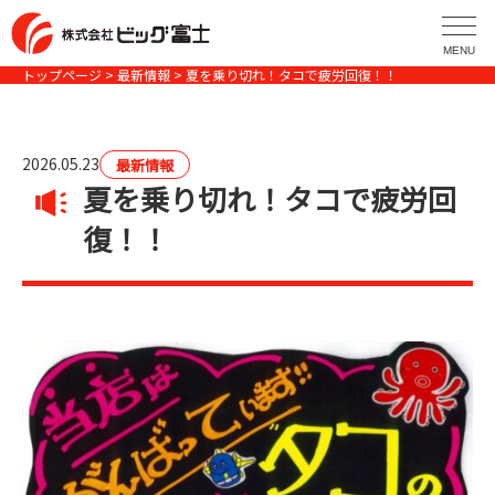
コ
ン
MENU
テ
トップページ
>
最新情報
> 夏を乗り切れ！タコで疲労回復！！
ン
ツ
へ
2026.05.23
最新情報
ス
夏を乗り切れ！タコで疲労回
キ
復！！
ッ
プ