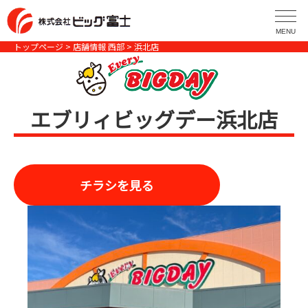
コ
ン
MENU
テ
トップページ
>
店舗情報 西部
> 浜北店
ン
ツ
へ
エブリィビッグデー浜北店
ス
キ
ッ
プ
チラシを見る