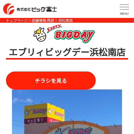
コ
ン
MENU
テ
トップページ
>
店舗情報 西部
> 浜松南店
ン
ツ
へ
エブリィビッグデー浜松南店
ス
キ
ッ
プ
チラシを見る